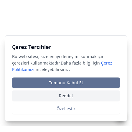
Çerez Tercihler
Çerez Tercihler
Bu web sitesi, size en iyi deneyimi sunmak için
Bu web sitesi, size en iyi deneyimi sunmak için
çerezleri kullanmaktadır.Daha fazla bilgi için
çerezleri kullanmaktadır.Daha fazla bilgi için
Çerez
Çerez
Politikamızı
Politikamızı
inceleyebilirsiniz.
inceleyebilirsiniz.
Tümünü Kabul Et
Tümünü Kabul Et
Reddet
Reddet
Özelleştir
Özelleştir