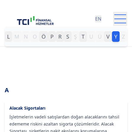
EN
Ana Sayfa
>
nav_sozluk
K
L
M
N
O
Ö
P
R
S
Ş
T
U
Ü
V
Y
Z
TCI Finansal Hizmetler Grubu
Hakkımızda
A
Alacak Sigortaları
İşletmelerin vadeli satışlardan doğan alacaklarını tahsil
edememe riskini azaltan sigorta çözümleridir. Alacak
Sigortası, şirketlerin nakit akışlarını korumalarına