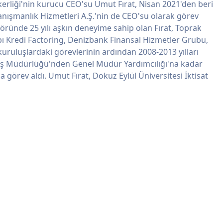
erliği'nin kurucu CEO'su Umut Fırat, Nisan 2021'den beri
anışmanlık Hizmetleri A.Ş.'nin de CEO'su olarak görev
töründe 25 yılı aşkın deneyime sahip olan Fırat, Toprak
pı Kredi Factoring, Denizbank Finansal Hizmetler Grubu,
 kuruluşlardaki görevlerinin ardından 2008-2013 yılları
ış Müdürlüğü'nden Genel Müdür Yardımcılığı'na kadar
a görev aldı. Umut Fırat, Dokuz Eylül Üniversitesi İktisat