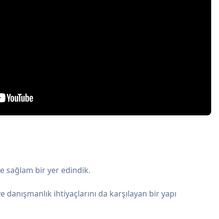
e sağlam bir yer edindik.
 danışmanlık ihtiyaçlarını da karşılayan bir yapı