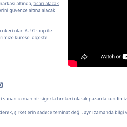
markası altında,
ticari alacak
erini güvence altına alacak
rokeri olan AU Group ile
lerimize küresel ölçekte
Ağ
eri sunan uzman bir sigorta brokeri olarak pazarda kendimiz
erek, şirketlerin sadece teminat değil, aynı zamanda bilgi ve