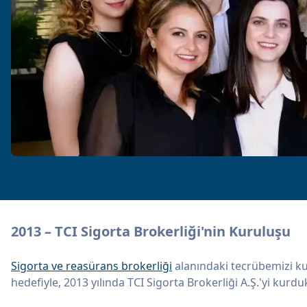
2013 – TCI Sigorta Brokerliği'nin Kuruluşu
Sigorta ve reasürans brokerliği
alanındaki tecrübemizi k
hedefiyle, 2013 yılında TCI Sigorta Brokerliği A.Ş.'yi kurdu