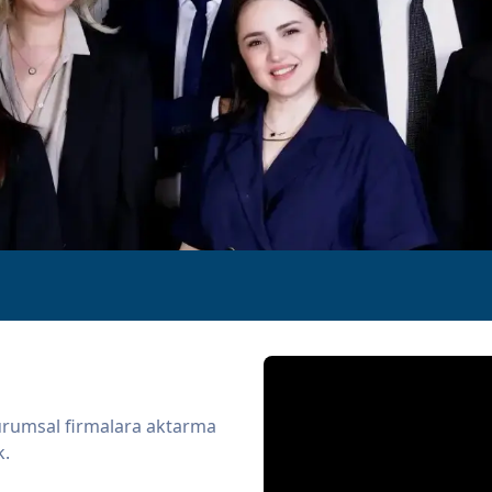
urumsal firmalara aktarma
k.