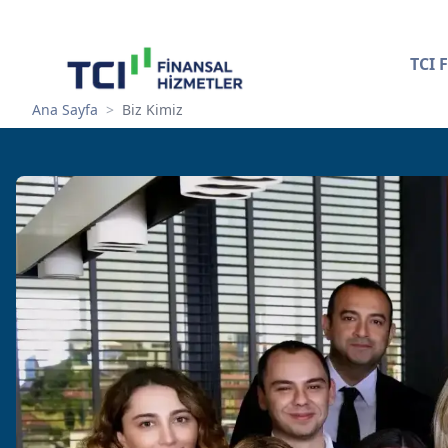
TCI 
Ana Sayfa
>
Biz Kimiz