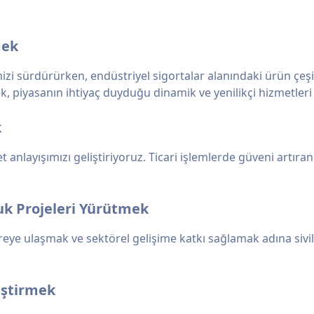
mek
mizi sürdürürken, endüstriyel sigortalar alanındaki ürün çeşit
erek, piyasanın ihtiyaç duyduğu dinamik ve yenilikçi hizmetl
k
t anlayışımızı geliştiriyoruz. Ticari işlemlerde güveni artır
uk Projeleri Yürütmek
reye ulaşmak ve sektörel gelişime katkı sağlamak adına sivil 
iştirmek